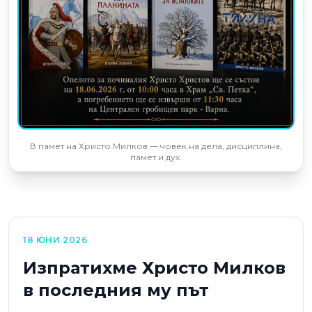
В памет на Христо Милков — човек на дела, дисциплина,
памет и дух.
18 ЮНИ 2026
Изпратихме Христо Милков
в последния му път