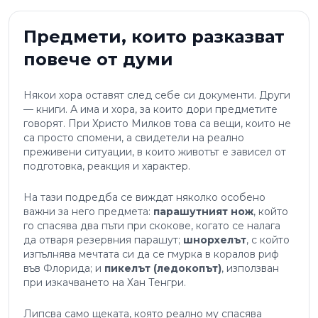
Предмети, които разказват
повече от думи
Някои хора оставят след себе си документи. Други
— книги. А има и хора, за които дори предметите
говорят. При Христо Милков това са вещи, които не
са просто спомени, а свидетели на реално
преживени ситуации, в които животът е зависел от
подготовка, реакция и характер.
На тази подредба се виждат няколко особено
важни за него предмета:
парашутният нож
, който
го спасява два пъти при скокове, когато се налага
да отваря резервния парашут;
шнорхелът
, с който
изпълнява мечтата си да се гмурка в коралов риф
във Флорида; и
пикелът (ледокопът)
, използван
при изкачването на Хан Тенгри.
Липсва само щеката, която реално му спасява