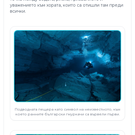
уважението към хората, които са отишли там преди
всички.
Подводната пещера като символ на неизвестното, към
което ранните български гмуркачи са вървели първи.