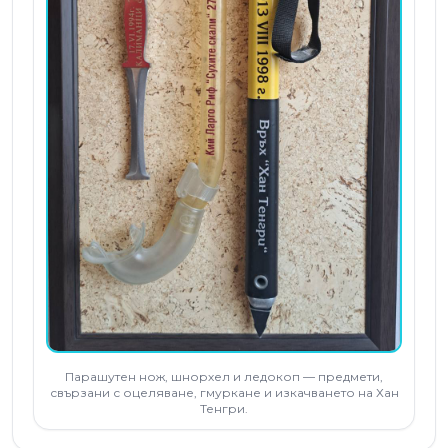
Парашутен нож, шнорхел и ледокоп — предмети,
свързани с оцеляване, гмуркане и изкачването на Хан
Тенгри.