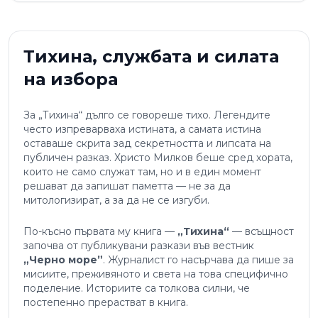
Тихина, службата и силата
на избора
За „Тихина“ дълго се говореше тихо. Легендите
често изпреварваха истината, а самата истина
оставаше скрита зад секретността и липсата на
публичен разказ. Христо Милков беше сред хората,
които не само служат там, но и в един момент
решават да запишат паметта — не за да
митологизират, а за да не се изгуби.
По-късно първата му книга —
„Тихина“
— всъщност
започва от публикувани разкази във вестник
„Черно море”
. Журналист го насърчава да пише за
мисиите, преживяното и света на това специфично
поделение. Историите са толкова силни, че
постепенно прерастват в книга.