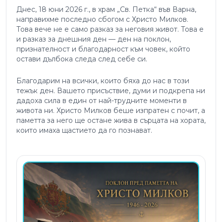
Днес, 18 юни 2026 г., в храм „Св. Петка“ във Варна,
направихме последно сбогом с Христо Милков.
Това вече не е само разказ за неговия живот. Това е
и разказ за днешния ден — ден на поклон,
признателност и благодарност към човек, който
остави дълбока следа след себе си.
Благодарим на всички, които бяха до нас в този
тежък ден. Вашето присъствие, думи и подкрепа ни
дадоха сила в един от най-трудните моменти в
живота ни. Христо Милков беше изпратен с почит, а
паметта за него ще остане жива в сърцата на хората,
които имаха щастието да го познават.