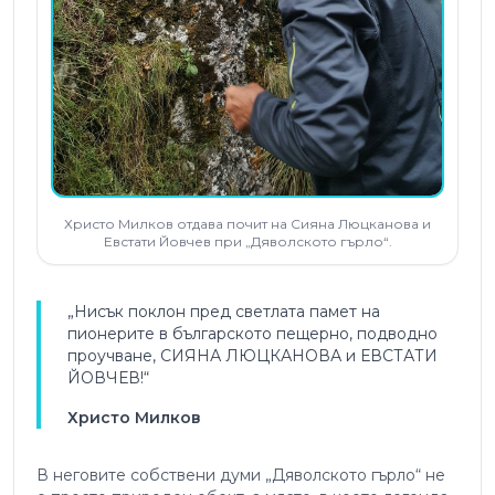
Христо Милков отдава почит на Сияна Люцканова и
Евстати Йовчев при „Дяволското гърло“.
„Нисък поклон пред светлата памет на
пионерите в българското пещерно, подводно
проучване, СИЯНА ЛЮЦКАНОВА и ЕВСТАТИ
ЙОВЧЕВ!“
Христо Милков
В неговите собствени думи „Дяволското гърло“ не