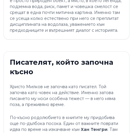
е просто природен обект, а място, в което легенда,
подземна вода, риск, памет и човешка смелост се
срещат в една почти митична картина. Именно там
се усеща колко естествено при него се преплитат
дисциплината на водолаза, уважението към
предходниците и вътрешният диалог с историята.
Писателят, който започна
късно
Христо Милков не започва като писател. Той
започва като човек на действие. Именно затова
писането му носи особена тежест — в него няма
поза, а преживяно време.
По-късно родолюбието в книгите му придобива
още по-дълбока посока. Един от важните поврати
идва по време на изкачване към
Хан Тенгри
. Там