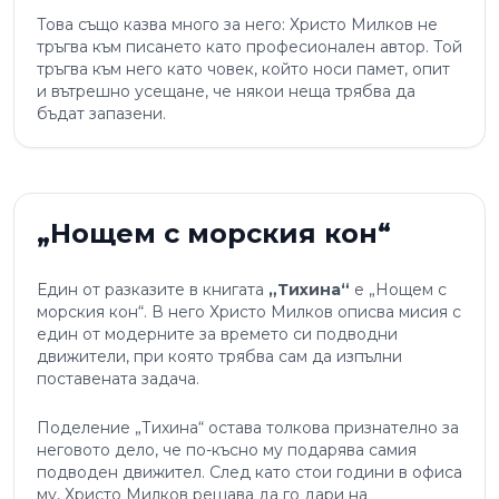
Това също казва много за него: Христо Милков не
тръгва към писането като професионален автор. Той
тръгва към него като човек, който носи памет, опит
и вътрешно усещане, че някои неща трябва да
бъдат запазени.
„Нощем с морския кон“
Един от разказите в книгата
„Тихина“
е „Нощем с
морския кон“. В него Христо Милков описва мисия с
един от модерните за времето си подводни
движители, при която трябва сам да изпълни
поставената задача.
Поделение „Тихина“ остава толкова признателно за
неговото дело, че по-късно му подарява самия
подводен движител. След като стои години в офиса
му, Христо Милков решава да го дари на