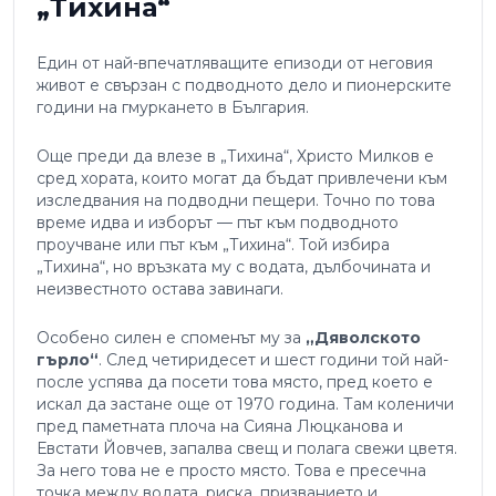
„Тихина“
Един от най-впечатляващите епизоди от неговия
живот е свързан с подводното дело и пионерските
години на гмуркането в България.
Още преди да влезе в „Тихина“, Христо Милков е
сред хората, които могат да бъдат привлечени към
изследвания на подводни пещери. Точно по това
време идва и изборът — път към подводното
проучване или път към „Тихина“. Той избира
„Тихина“, но връзката му с водата, дълбочината и
неизвестното остава завинаги.
Особено силен е споменът му за
„Дяволското
гърло“
. След четиридесет и шест години той най-
после успява да посети това място, пред което е
искал да застане още от 1970 година. Там коленичи
пред паметната плоча на Сияна Люцканова и
Евстати Йовчев, запалва свещ и полага свежи цветя.
За него това не е просто място. Това е пресечна
точка между водата, риска, призванието и