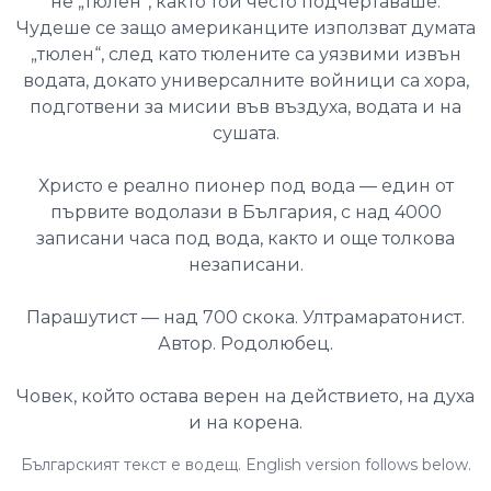
не „тюлен“, както той често подчертаваше.
Чудеше се защо американците използват думата
„тюлен“, след като тюлените са уязвими извън
водата, докато универсалните войници са хора,
подготвени за мисии във въздуха, водата и на
сушата.
Христо е реално пионер под вода — един от
първите водолази в България, с над 4000
записани часа под вода, както и още толкова
незаписани.
Парашутист — над 700 скока. Ултрамаратонист.
Автор. Родолюбец.
Човек, който остава верен на действието, на духа
и на корена.
Българският текст е водещ. English version follows below.