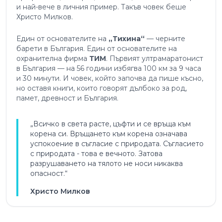
и най-вече в личния пример. Такъв човек беше
Христо Милков.
Един от основателите на
„Тихина“
— черните
барети в България. Един от основателите на
охранителна фирма
ТИМ
. Първият ултрамаратонист
в България — на 56 години избягва 100 км за 9 часа
и 30 минути. И човек, който започва да пише късно,
но оставя книги, които говорят дълбоко за род,
памет, древност и България.
„Всичко в света расте, цъфти и се връща към
корена си. Връщането към корена означава
успокоение в съгласие с природата. Съгласието
с природата - това е вечното. Затова
разрушаването на тялото не носи никаква
опасност.“
Христо Милков