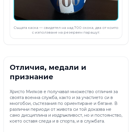
Същата каска — свидетел на над 700 скока, два от които
с използване на резервен парашут.
Отличия, медали и
признание
Христо Милков е получавал множество отличия за
своята военна служба, както и за участието си в
многобои, състезания по ориентиране и бягане. В
различни периоди от живота си той доказва не
само дисциплина и издръжливост, но и постоянство,
което оставя следа и в спорта, и в службата.