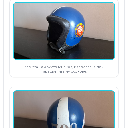
Каската на Христо Милков, използвана при
парашутните му скокове.