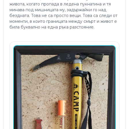
живота, когато пропада в ледена пукнатина и тя
минава под мишницата му, задържайки го над
бездната. Това не са просто вещи. Това са следи от
моменти, в които границата между смърт и живот е
била буквално на една ръка разстояние.