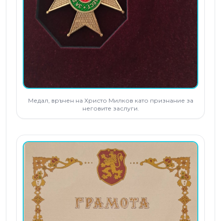
Медал, връчен на Христо Милков като признание за
неговите заслуги.