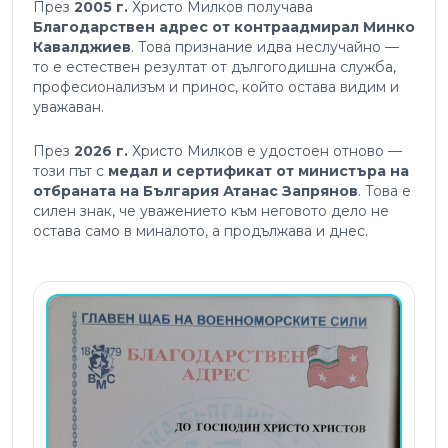
През
2005 г.
Христо Милков получава
Благодарствен адрес от контраадмирал Минко
Кавалджиев
. Това признание идва неслучайно —
то е естествен резултат от дългогодишна служба,
професионализъм и принос, който остава видим и
уважаван.
През
2026 г.
Христо Милков е удостоен отново —
този път с
медал и сертификат от министъра на
отбраната на България Атанас Запрянов
. Това е
силен знак, че уважението към неговото дело не
остава само в миналото, а продължава и днес.