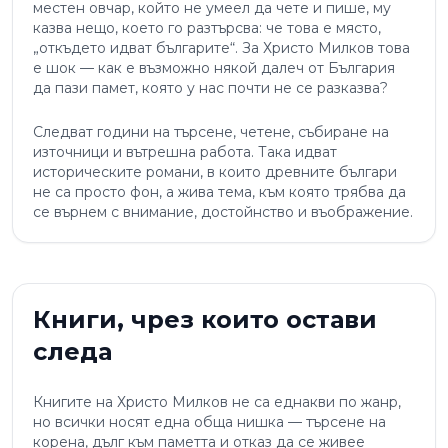
местен овчар, който не умеел да чете и пише, му
казва нещо, което го разтърсва: че това е място,
„откъдето идват българите“. За Христо Милков това
е шок — как е възможно някой далеч от България
да пази памет, която у нас почти не се разказва?
Следват години на търсене, четене, събиране на
източници и вътрешна работа. Така идват
историческите романи, в които древните българи
не са просто фон, а жива тема, към която трябва да
се върнем с внимание, достойнство и въображение.
Книги, чрез които остави
следа
Книгите на Христо Милков не са еднакви по жанр,
но всички носят една обща нишка — търсене на
корена, дълг към паметта и отказ да се живее