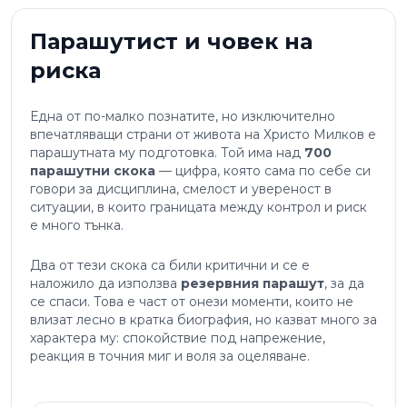
Парашутист и човек на
риска
Една от по-малко познатите, но изключително
впечатляващи страни от живота на Христо Милков е
парашутната му подготовка. Той има над
700
парашутни скока
— цифра, която сама по себе си
говори за дисциплина, смелост и увереност в
ситуации, в които границата между контрол и риск
е много тънка.
Два от тези скока са били критични и се е
наложило да използва
резервния парашут
, за да
се спаси. Това е част от онези моменти, които не
влизат лесно в кратка биография, но казват много за
характера му: спокойствие под напрежение,
реакция в точния миг и воля за оцеляване.